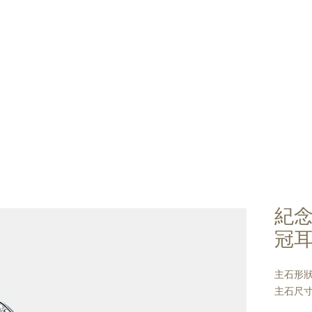
流程
紀念天空之鏡
紀念宇宙
K-series
Silver 
作品分享
常見問答
紀念K
冠耳
主石形狀
主石尺寸: