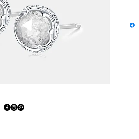
材質:
18K 黃金
客戶如
最新款
香港及其他
可預約
台灣地區：
台北中