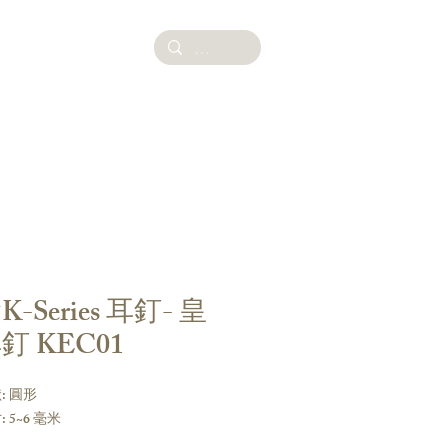
Smith
-Series 耳釘- 皇
釘 KEC01
: 圓形
 5~6 毫米