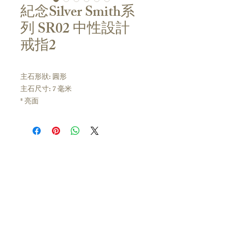
紀念Silver Smith系
列 SR02 中性設計
戒指2
主石形狀: 圓形
主石尺寸: 7 毫米
* 亮面
材質:
925純銀
聯絡我們
客戶如有查詢，歡迎親臨門市或聯絡我
🇭🇰香港門市
們索取最新款式目錄：
佐敦白加士街 29-31號嘉士商業大廈16樓
香港及其他海外地區：Whatsapp
(地鐵站C2出口, 近澳洲牛奶公司/ 九龍公園)
51628649 ；可預約時間到佐敦門市參
營業時間 /
星期一至日11:30-20:00
電話 /
852-5162-8649
觀選購