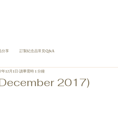
流程
紀念天空之鏡
紀念宇宙
K-series
Silver 
作品分享
常見問答
品分享
訂製紀念品常見Q&A
17年12月1日
讀畢需時 1 分鐘
(December 2017)