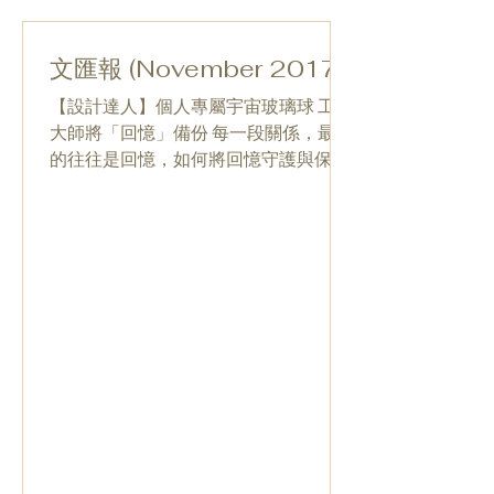
文匯報 (November 2017)
【設計達人】個人專屬宇宙玻璃球 工藝
大師將「回憶」備份 每一段關係，最美
的往往是回憶，如何將回憶守護與保
存，在現在科技發達的世代內，更顯得
珍貴。玻璃工藝品牌Grazie Murano 自
2015年開始，致力搜羅世界各地的玻璃
藝術品，引入各種玻璃工藝界罕見的手
藝作品。今年，品...