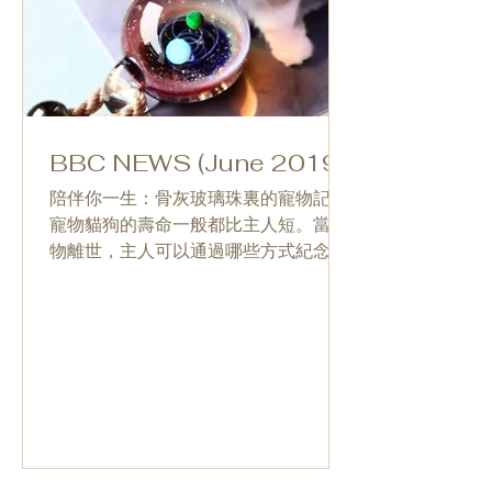
BBC NEWS (June 2019)
陪伴你一生：骨灰玻璃珠裏的寵物記憶
寵物貓狗的壽命一般都比主人短。當寵
物離世，主人可以通過哪些方式紀念
呢？ 鍾琰的寵物貓「宙仔」在陪伴她十
五年後因病過世。她通過製作骨灰玻璃
珠紀念「宙仔」， 每天佩戴，似乎寵物
貓仍在身邊。「他是我全宇宙最愛的貓
貓，」...