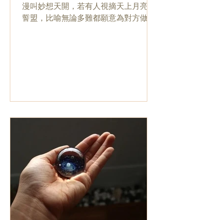
漫叫妙想天開，若有人視摘天上月亮為
誓盟，比喻無論多難都願意為對方做
到，恐怕到訪過Grazie Murano，便知道
誓言從此要改一改。店內陳列一顆顆小
巧精緻的玻璃球，莫說能把月亮好好收
藏在內，就連迷人的星空和浩瀚的宇
宙，都能放在其中。創辦...