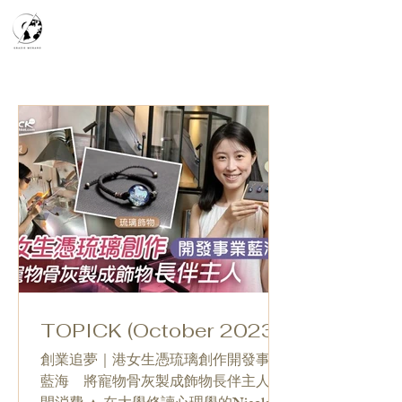
天空之鏡
宇宙系列
K-series
Silver Smith
​預約參觀
​下單流程
常見問答
故事分享
TOPICK (October 2023)
創業追夢｜港女生憑琉璃創作開發事業
藍海 將寵物骨灰製成飾物長伴主人 休