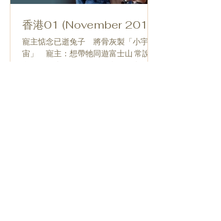
香港01 (November 2017)
寵主惦念已逝兔子 將骨灰製「小宇
宙」 寵主：想帶牠同遊富士山 常說，
我們的人生很精彩；但在寵物眼中，牠
就只有你。養寵物的人，大多不想交際
應酬，放工馬上飛撲回家抱着等了自己
一整天的毛孩。可是到毛孩走的那天，
才發現陪伴得仍然未夠。「從前蜜瓜包
只能留在家中等我們，現在可以跟我到
處...